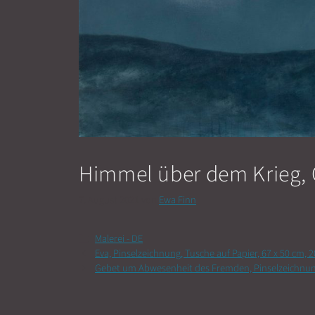
Himmel über dem Krieg, Ö
7. August 2021
von
Ewa Finn
Kategorien
Malerei - DE
Eva, Pinselzeichnung, Tusche auf Papier, 67 x 50 cm, 
Gebet um Abwesenheit des Fremden, Pinselzeichnung,