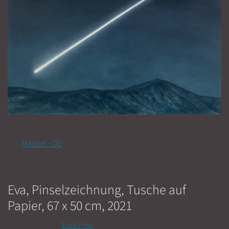
Kategorien
Malerei - DE
Eva, Pinselzeichnung, Tusche auf
Papier, 67 x 50 cm, 2021
8. Juli 2021
von
Ewa Finn