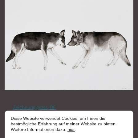
Kategorien
Zeichnung gross -DE
Diese Website verwendet Cookies, um Ihnen die
bestmögliche Erfahrung auf meiner Website zu bieten.
Weitere Informationen dazu:
hier
.
Seite
Seite
1
2
Weiter
→