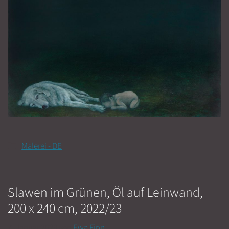
Kategorien
Malerei - DE
Slawen im Grünen, Öl auf Leinwand,
200 x 240 cm, 2022/23
7. Januar 2023
von
Ewa Finn