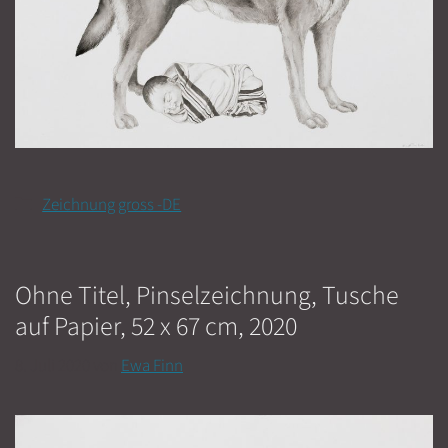
Kategorien
Zeichnung gross -DE
Ohne Titel, Pinselzeichnung, Tusche
auf Papier, 52 x 67 cm, 2020
8. Juli 2020
von
Ewa Finn