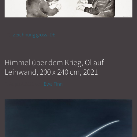
Kategorien
Zeichnung gross -DE
Himmel über dem Krieg, Öl auf
Leinwand, 200 x 240 cm, 2021
7. August 2021
von
Ewa Finn