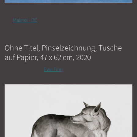
Kategorien
Malerei - DE
Ohne Titel, Pinselzeichnung, Tusche
auf Papier, 47 x 62 cm, 2020
8. August 2020
von
Ewa Finn