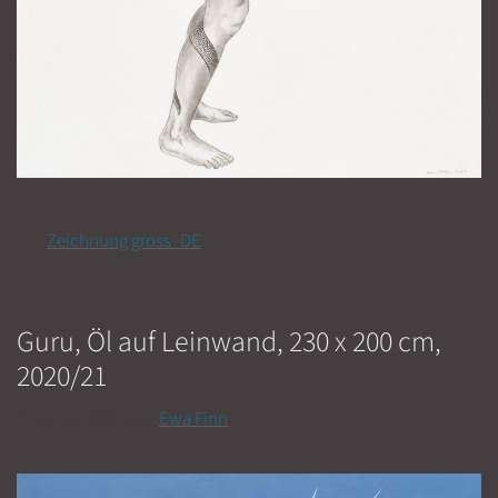
Kategorien
Zeichnung gross -DE
Guru, Öl auf Leinwand, 230 x 200 cm,
2020/21
7. Januar 2021
von
Ewa Finn