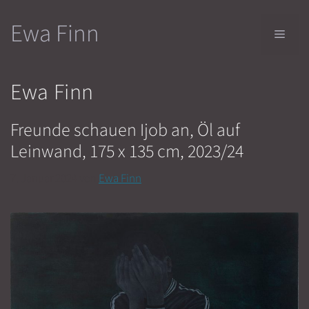
Zum
Ewa Finn
Inhalt
Men
springen
Ewa Finn
Freunde schauen Ijob an, Öl auf
Leinwand, 175 x 135 cm, 2023/24
7. Januar 2024
von
Ewa Finn