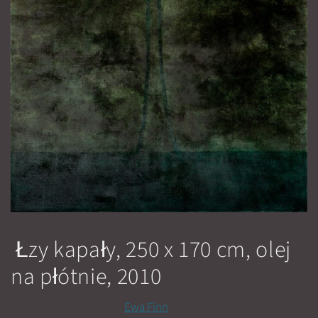
Łzy kapały, 250 x 170 cm, olej
na płótnie, 2010
19 września, 2010
przez
Ewa Finn