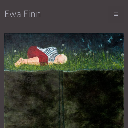
Przejdź
Ewa Finn
do
Men
treści