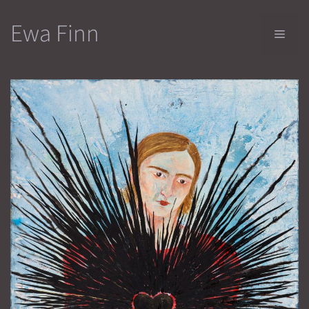
Przejdź
Ewa Finn
do
Men
treści