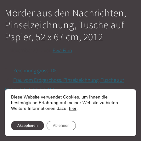
Mörder aus den Nachrichten,
Pinselzeichnung, Tusche auf
Papier, 52 x 67 cm, 2012
1. November 2012
von
Ewa Finn
Kategorien
Zeichnung gross -DE
Frau vom Erdgeschoss, Pinselzeichnung, Tusche auf
Papier, 52 x 67 cm, 2012
Diese Website verwendet Cookies, um Ihnen die
Gott bringt den Vögeln das Fliegen bei, Pinselzeichnung,
bestmögliche Erfahrung auf meiner Website zu bieten.
Tusche auf Papier, 52 x 67 cm, 2012
Weitere Informationen dazu:
hier
.
Akzeptieren
Ablehnen