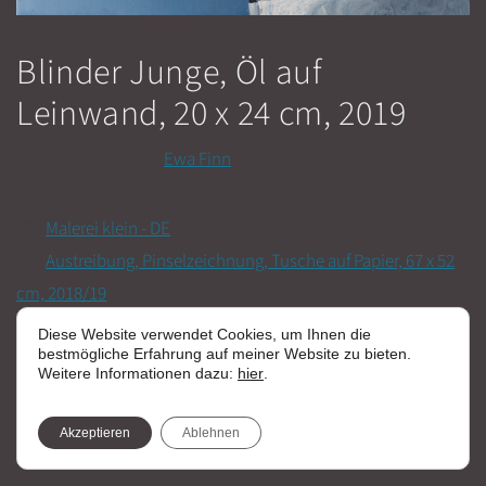
Blinder Junge, Öl auf
Leinwand, 20 x 24 cm, 2019
21. Januar 2019
von
Ewa Finn
Kategorien
Malerei klein - DE
Austreibung, Pinselzeichnung, Tusche auf Papier, 67 x 52
cm, 2018/19
Zerfall, Öl auf Leinwand, 20 x 15 cm, 2019
Diese Website verwendet Cookies, um Ihnen die
bestmögliche Erfahrung auf meiner Website zu bieten.
Weitere Informationen dazu:
hier
.
Akzeptieren
Ablehnen