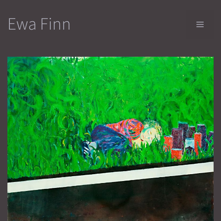
Przejdź
Ewa Finn
do
Men
treści