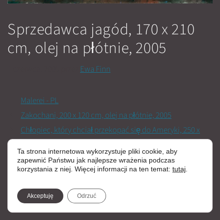
Sprzedawca jagód, 170 x 210
cm, olej na płótnie, 2005
1 czerwca, 2005
przez
Ewa Finn
Kategorie
Malerei - PL
Zakochani, 200 x 120 cm, olej na płótnie, 2005
Chłopiec, który chciał przekopać się do Ameryki, 250 x
170 cm, olej na płótnie, 2006
Ta strona internetowa wykorzystuje pliki cookie, aby
zapewnić Państwu jak najlepsze wrażenia podczas
korzystania z niej. Więcej informacji na ten temat:
tutaj
.
Akceptuję
Odrzuć