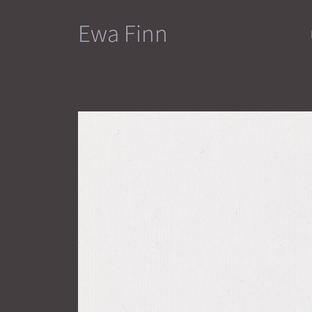
Przejdź
Ewa Finn
do
treści