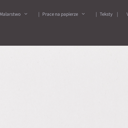
Malarstwo
Prace na papierze
Teksty