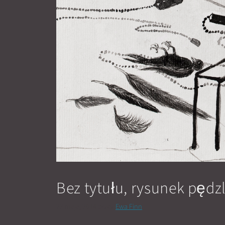
Bez tytułu, rysunek pędz
22 maja, 2014
przez
Ewa Finn