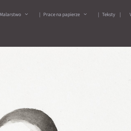
Malarstwo
Prace na papierze
Teksty